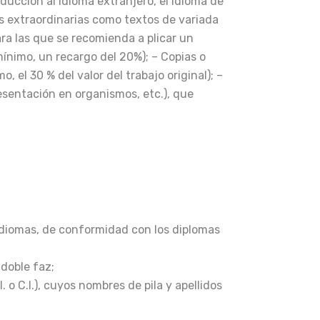
ducción al idioma extranjero, el idioma de
es extraordinarias como textos de variada
ra las que se recomienda a plicar un
mínimo, un recargo del 20%); – Copias o
el 30 % del valor del trabajo original); –
resentación en organismos, etc.), que
 idiomas, de conformidad con los diplomas
 doble faz;
. o C.I.), cuyos nombres de pila y apellidos