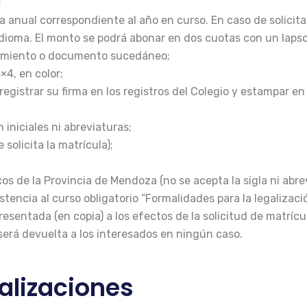
;
a anual correspondiente al año en curso. En caso de solicita
dioma. El monto se podrá abonar en dos cuotas con un lapso 
acimiento o documento sucedáneo;
×4, en color;
egistrar su firma en los registros del Colegio y estampar en e
 iniciales ni abreviaturas;
solicita la matrícula);
os de la Provincia de Mendoza (no se acepta la sigla ni abre
istencia al curso obligatorio “Formalidades para la legaliza
resentada (en copia) a los efectos de la solicitud de matrícu
 será devuelta a los interesados en ningún caso.
alizaciones