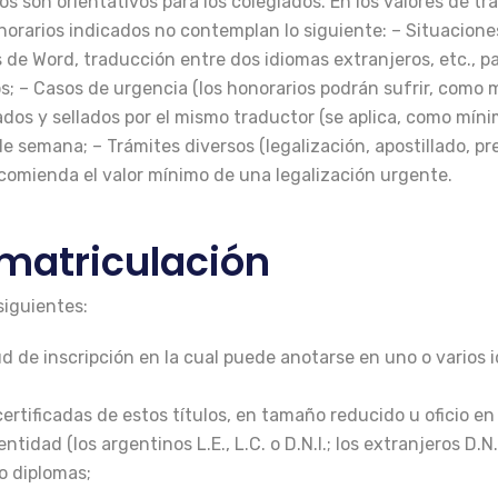
 son orientativos para los colegiados. En los valores de tra
onorarios indicados no contemplan lo siguiente: – Situacion
 de Word, traducción entre dos idiomas extranjeros, etc., pa
s; – Casos de urgencia (los honorarios podrán sufrir, como 
 y sellados por el mismo traductor (se aplica, como mínimo, 
de semana; – Trámites diversos (legalización, apostillado, p
recomienda el valor mínimo de una legalización urgente.
 matriculación
siguientes:
tud de inscripción en la cual puede anotarse en uno o varios
certificadas de estos títulos, en tamaño reducido u oficio en
dad (los argentinos L.E., L.C. o D.N.I.; los extranjeros D.N.I
o diplomas;